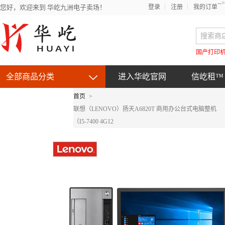
-->
您好，欢迎来到 华屹九洲电子卖场！
登录
注册
我的订单
国产打印
全部商品分类
进入华屹官网
信屹租™
首页
>
京东自营产品
联想（LENOVO）扬天A6820T 商用办公台式电脑整机
（I5-7400 4G12