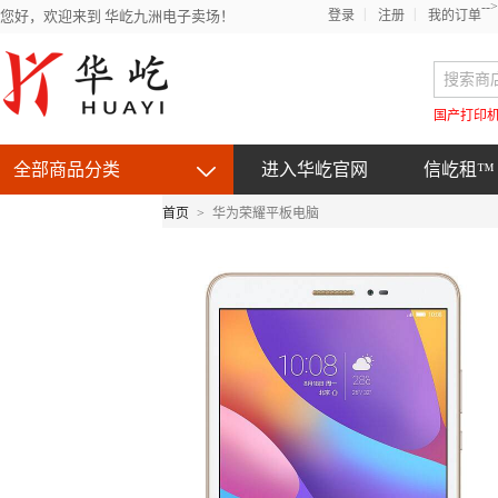
-->
您好，欢迎来到 华屹九洲电子卖场！
登录
注册
我的订单
国产打印
全部商品分类
进入华屹官网
信屹租™
首页
>
华为荣耀平板电脑
京东自营产品