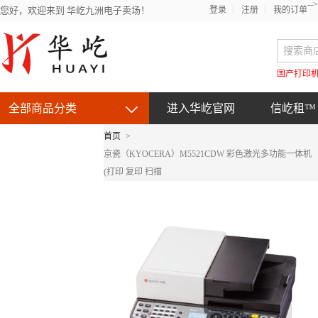
-->
您好，欢迎来到 华屹九洲电子卖场！
登录
注册
我的订单
国产打印
全部商品分类
进入华屹官网
信屹租™
首页
>
京东自营产品
京瓷（KYOCERA）M5521CDW 彩色激光多功能一体机
(打印 复印 扫描