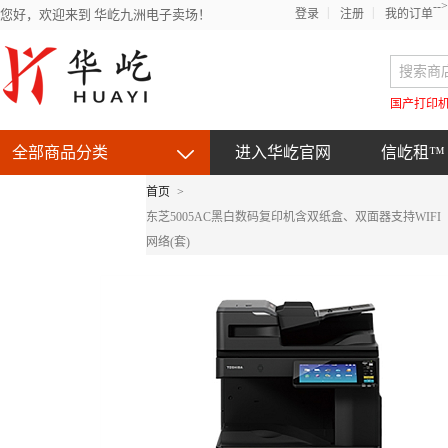
-->
您好，欢迎来到 华屹九洲电子卖场！
登录
注册
我的订单
国产打印
全部商品分类
进入华屹官网
信屹租™
首页
>
京东自营产品
东芝5005AC黑白数码复印机含双纸盒、双面器支持WIFI
网络(套)