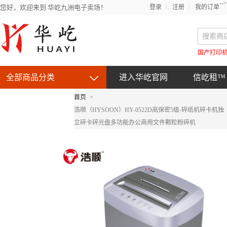
-->
您好，欢迎来到 华屹九洲电子卖场！
登录
注册
我的订单
国产打印
全部商品分类
进入华屹官网
信屹租™
首页
>
京东自营产品
浩顺（HYSOON）HY-0522D高保密5级-碎纸机碎卡机独
立碎卡碎光盘多功能办公商用文件颗粒粉碎机