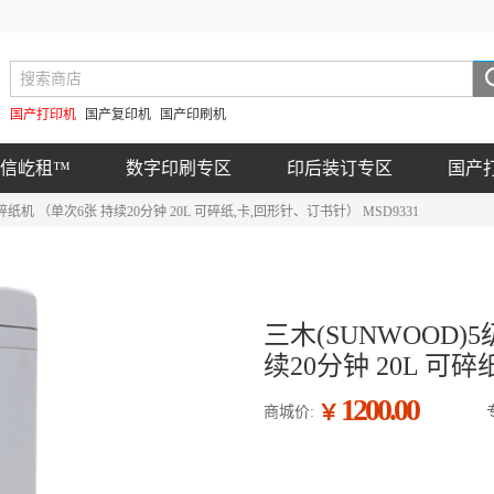
国产打印机
国产复印机
国产印刷机
信屹租™
数字印刷专区
印后装订专区
国产
纸机 （单次6张 持续20分钟 20L 可碎纸,卡,回形针、订书针） MSD9331
三木(SUNWOOD
续20分钟 20L 可碎
1200.00
￥
商城价: