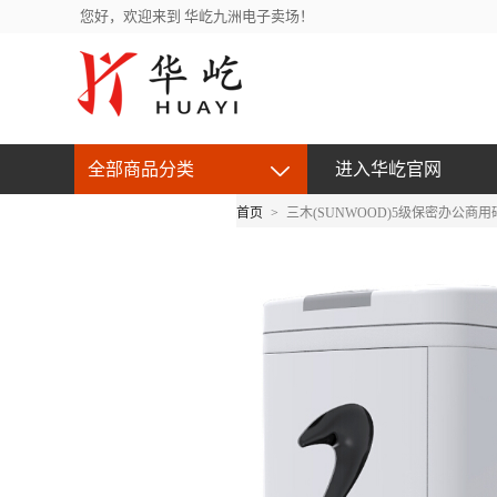
您好，欢迎来到 华屹九洲电子卖场！
全部商品分类
进入华屹官网
首页
>
三木(SUNWOOD)5级保密办公商用碎
京东自营产品