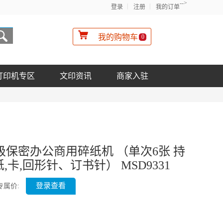
-->
登录
注册
我的订单
我的购物车
0
打印机专区
文印资讯
商家入驻
)5级保密办公商用碎纸机 （单次6张 持
纸,卡,回形针、订书针） MSD9331
登录查看
专属价: