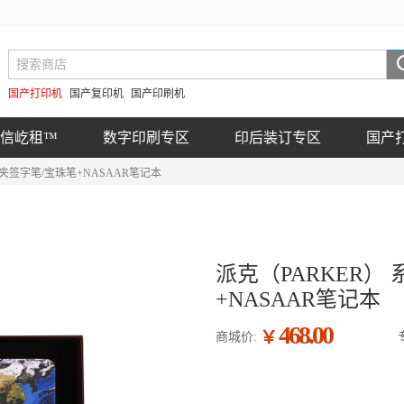
国产打印机
国产复印机
国产印刷机
信屹租™
数字印刷专区
印后装订专区
国产
白夹签字笔/宝珠笔+NASAAR笔记本
派克（PARKER）
+NASAAR笔记本
468.00
￥
商城价: