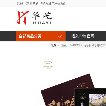
您好，欢迎来到 华屹九洲电子卖场！
全部商品分类
进入华屹官网
首页
>
派克（PARKER） 系列 IM丁香紫
京东自营产品