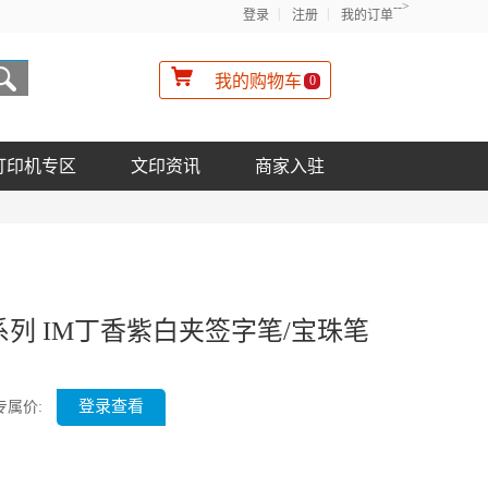
-->
登录
注册
我的订单
我的购物车
0
打印机专区
文印资讯
商家入驻
 系列 IM丁香紫白夹签字笔/宝珠笔
登录查看
专属价: