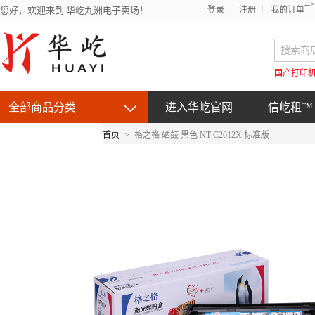
-->
您好，欢迎来到 华屹九洲电子卖场！
登录
注册
我的订单
国产打印
全部商品分类
进入华屹官网
信屹租™
首页
>
格之格 硒鼓 黑色 NT-C2612X 标准版
京东自营产品