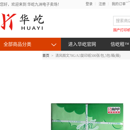
-->
您好，欢迎来到 华屹九洲电子卖场！
登录
注册
我的订单
国产打印
全部商品分类
进入华屹官网
信屹租™
首页
>
清风图文70G/A3复印纸500张/包,5包/箱(箱)
京东自营产品