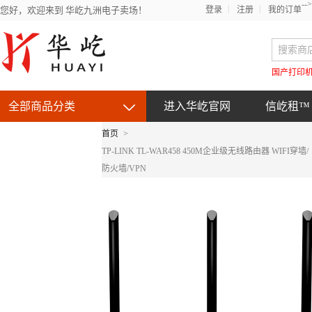
-->
您好，欢迎来到 华屹九洲电子卖场！
登录
注册
我的订单
国产打印
全部商品分类
进入华屹官网
信屹租™
首页
>
京东自营产品
TP-LINK TL-WAR458 450M企业级无线路由器 WIFI穿墙/
防火墙/VPN