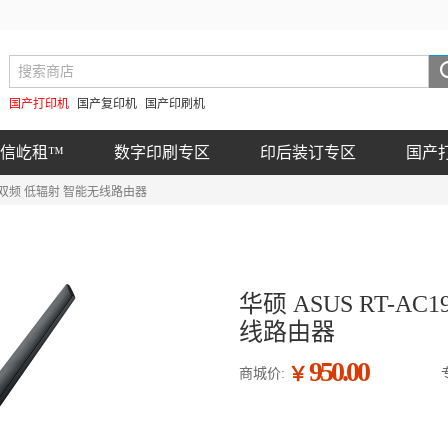
国产打印机
国产复印机
国产印刷机
信屹租™
数字印刷专区
印后装订专区
国产
M AC 双频 低辐射 智能无线路由器
华硕 ASUS RT-AC
线路由器
950.00
￥
商城价: