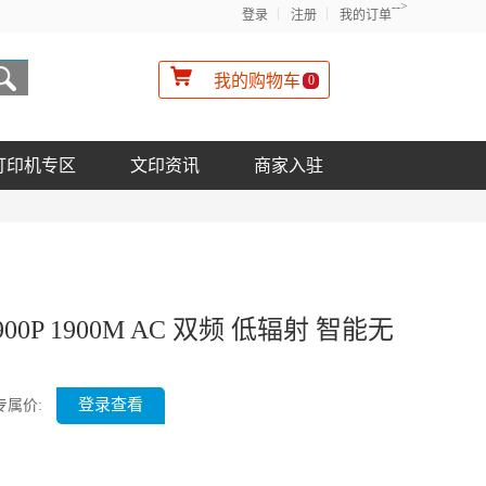
-->
登录
注册
我的订单
我的购物车
0
打印机专区
文印资讯
商家入驻
1900P 1900M AC 双频 低辐射 智能无
登录查看
专属价: