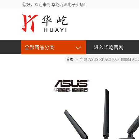
您好，欢迎来到 华屹九洲电子卖场！
全部商品分类
进入华屹官网
首页
>
华硕 ASUS RT-AC1900P 1900
京东自营产品