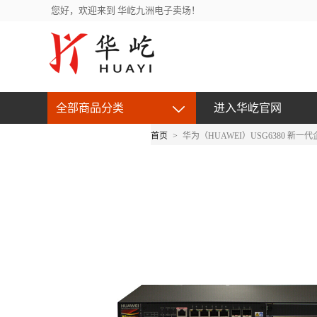
您好，欢迎来到 华屹九洲电子卖场！
全部商品分类
进入华屹官网
首页
>
华为（HUAWEI）USG6380 新一
京东自营产品