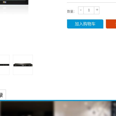
-
+
数量：
加入购物车
录