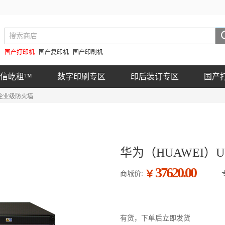
国产打印机
国产复印机
国产印刷机
信屹租™
数字印刷专区
印后装订专区
国产
代企业级防火墙
华为（HUAWEI）U
37620.00
￥
商城价:
有货，下单后立即发货